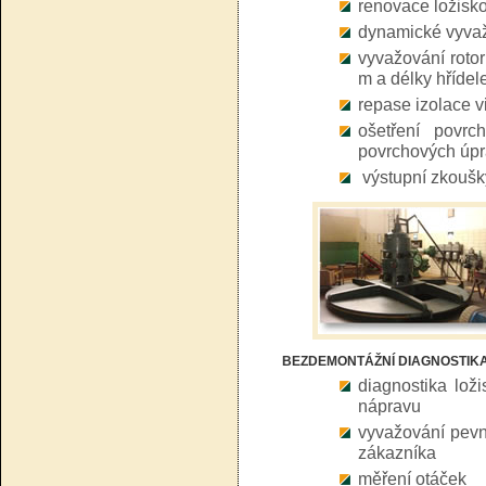
renovace ložisk
dynamické vyvažo
vyvažování roto
m a délky hřídel
repase izolace v
ošetření povrc
povrchových úp
výstupní zkoušk
BEZDEMONTÁŽNÍ DIAGNOSTIK
diagnostika lož
nápravu
vyvažování pevn
zákazníka
měření otáček