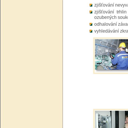
zjišťování nevyv
zjišťování trhl
ozubených souko
odhalování závad
vyhledávání zkr