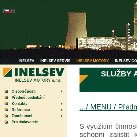
INELSEV
INELSEV SERVIS
INELSEV MOTORY
INELSEV C
SLUŽBY 
INELSEV MOTORY s.r.o.
O společnosti
Předmět podnikání
Kontakty
.. / MENU / Před
Reference
Zaměstnání
Pro dodavatele
S využitím činnos
schopni zajistit