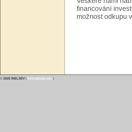
Veškeré námi nabíz
financování inves
možnost odkupu vo
©
2025 INELSEV
|
Kontaktujte nás
|