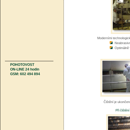
Moderními technologic
Neabrasiv
Optimálně 
POHOTOVOST
ON-LINE 24 hodin
GSM: 602 494 894
Čištění je ukonče
Při čiště