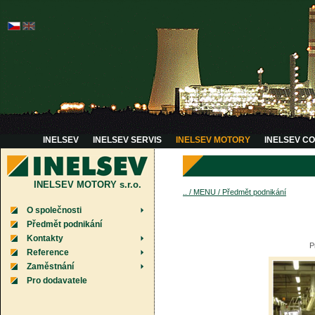
INELSEV
INELSEV SERVIS
INELSEV MOTORY
INELSEV C
INELSEV MOTORY s.r.o.
.. / MENU / Předmět podnikání
O společnosti
Předmět podnikání
Kontakty
P
Reference
Zaměstnání
Pro dodavatele